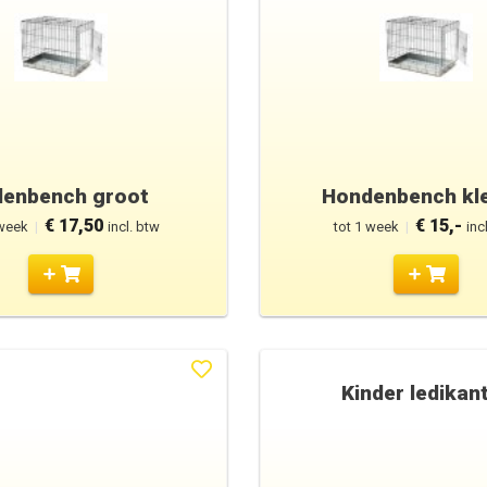
enbench groot
Hondenbench kle
€ 17,50
€ 15,-
 week
|
incl. btw
tot 1 week
|
inc
Kinder ledikan