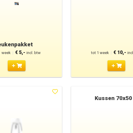
eukenpakket
€ 5,-
€ 10,-
1 week
|
incl. btw
tot 1 week
|
inc
Kussen 70x50