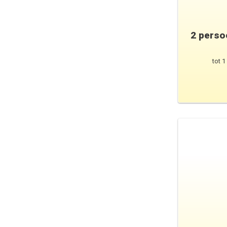
2 perso
tot 