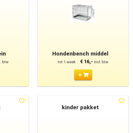
in
Hondenbench middel
€ 16,-
l. btw
tot 1 week
|
incl. btw
t
kinder pakket